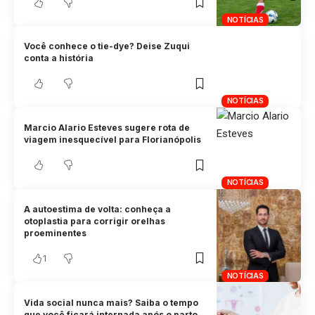
NOTÍCIAS
Você conhece o tie-dye? Deise Zuqui
conta a história
NOTÍCIAS
Marcio Alario Esteves sugere rota de
viagem inesquecível para Florianópolis
NOTÍCIAS
A autoestima de volta: conheça a
otoplastia para corrigir orelhas
proeminentes
1
NOTÍCIAS
Vida social nunca mais? Saiba o tempo
que você ficará internada após o parto