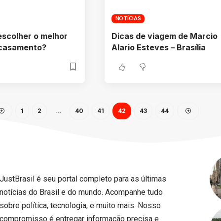
NOTÍCIAS
escolher o melhor
Dicas de viagem de Marcio
 casamento?
Alario Esteves – Brasília
1
2
…
40
41
42
43
44
JustBrasil é seu portal completo para as últimas
notícias do Brasil e do mundo. Acompanhe tudo
sobre política, tecnologia, e muito mais. Nosso
compromisso é entregar informação precisa e