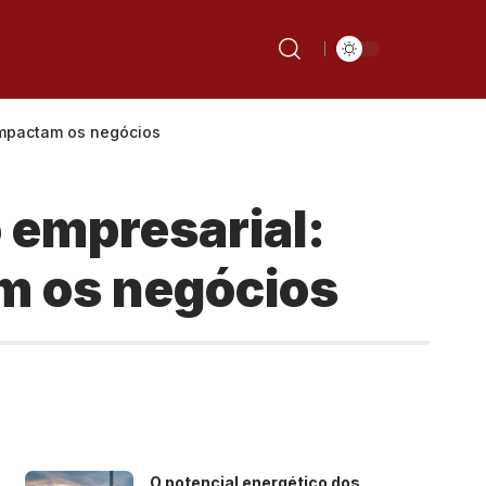
impactam os negócios
 empresarial:
m os negócios
O potencial energético dos