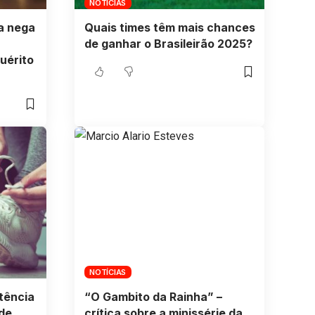
NOTÍCIAS
ça nega
Quais times têm mais chances
de ganhar o Brasileirão 2025?
uérito
NOTÍCIAS
stência
“O Gambito da Rainha” –
de
crítica sobre a minissérie da