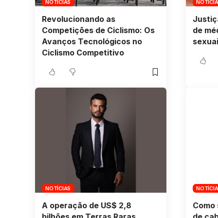
NOTÍCIAS
NOTÍCI
Revolucionando as
Justiç
Competições de Ciclismo: Os
de mé
Avanços Tecnológicos no
sexua
Ciclismo Competitivo
NOTÍCIAS
NOTÍCI
A operação de US$ 2,8
Como s
bilhões em Terras Raras
de cab