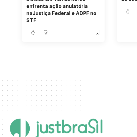
enfrenta ação anulatória
naJustiça Federal e ADPF no
STF