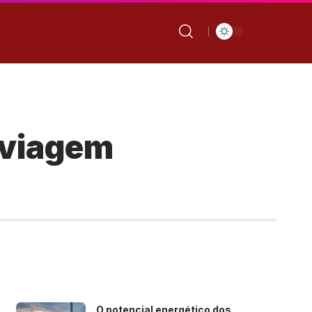
 viagem
O potencial energético dos