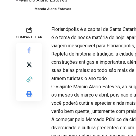
Marcio Alario Esteves
Florianópolis é a capital de Santa Catar
é o tema de nossa matéria de hoje: apa
COMPARTILHAR
viagem inesquecível para Florianópolis, 
Repleta de história e tradição, a cidad
construções antigas e importantes, além
suas belas praias: ao todo são mais de
atraem turistas o ano todo.
O viajante Marcio Alario Esteves, ao suge
os meses de março e abril, pois não é 
você poderá curtir e apreciar ainda mai
verão bem quente, juntamente com praias
A começar pelo Mercado Público da cidad
diversidade e cultura presentes em um 
uma viagem, então, não se esqueça de c