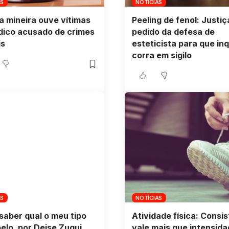
AS
NOTÍCIAS
a mineira ouve vítimas
Peeling de fenol: Justi
dico acusado de crimes
pedido da defesa de
is
esteticista para que inq
corra em sigilo
AS
NOTÍCIAS
aber qual o meu tipo
Atividade física: Consi
elo, por Deise Zuqui
vale mais que intensida