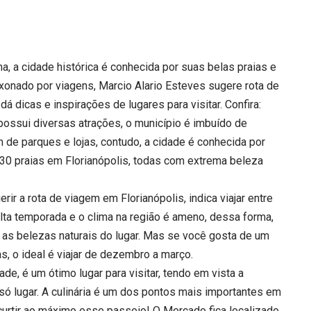
ina, a cidade histórica é conhecida por suas belas praias e
ixonado por viagens, Marcio Alario Esteves sugere rota de
dá dicas e inspirações de lugares para visitar. Confira:
e possui diversas atrações, o município é imbuído de
 de parques e lojas, contudo, a cidade é conhecida por
 30 praias em Florianópolis, todas com extrema beleza
rir a rota de viagem em Florianópolis, indica viajar entre
alta temporada e o clima na região é ameno, dessa forma,
s as belezas naturais do lugar. Mas se você gosta de um
, o ideal é viajar de dezembro a março.
e, é um ótimo lugar para visitar, tendo em vista a
só lugar. A culinária é um dos pontos mais importantes em
urtir ao máximo esse passeio! O Mercado fica localizado