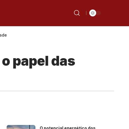
dade
o papel das
O potencial energético dos