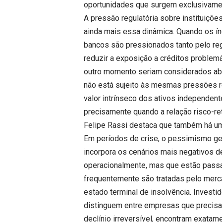
oportunidades que surgem exclusivamen
A pressão regulatória sobre instituiçõ
ainda mais essa dinâmica. Quando os í
bancos são pressionados tanto pelo regu
reduzir a exposição a créditos problemá
outro momento seriam considerados ab
não está sujeito às mesmas pressões reg
valor intrínseco dos ativos independe
precisamente quando a relação risco-ret
Felipe Rassi destaca que também há u
Em períodos de crise, o pessimismo gen
incorpora os cenários mais negativos d
operacionalmente, mas que estão passan
frequentemente são tratadas pelo me
estado terminal de insolvência. Investi
distinguem entre empresas que precisa
declínio irreversível, encontram exatam