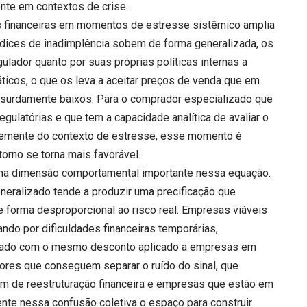
te em contextos de crise.
es financeiras em momentos de estresse sistêmico amplia
ndices de inadimplência sobem de forma generalizada, os
lador quanto por suas próprias políticas internas a
ticos, o que os leva a aceitar preços de venda que em
surdamente baixos. Para o comprador especializado que
ulatórias e que tem a capacidade analítica de avaliar o
ntemente do contexto de estresse, esse momento é
orno se torna mais favorável.
ma dimensão comportamental importante nessa equação.
eralizado tende a produzir uma precificação que
e forma desproporcional ao risco real. Empresas viáveis
do por dificuldades financeiras temporárias,
rcado com o mesmo desconto aplicado a empresas em
dores que conseguem separar o ruído do sinal, que
m de reestruturação financeira e empresas que estão em
ente nessa confusão coletiva o espaço para construir