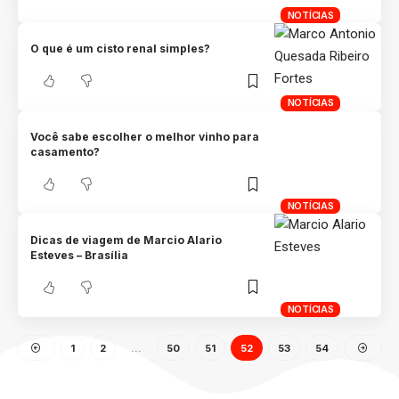
NOTÍCIAS
O que é um cisto renal simples?
NOTÍCIAS
Você sabe escolher o melhor vinho para
casamento?
NOTÍCIAS
Dicas de viagem de Marcio Alario
Esteves – Brasília
NOTÍCIAS
1
2
…
50
51
52
53
54