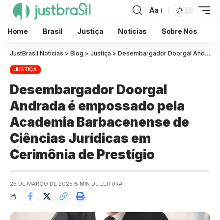
Aa
Home
Brasil
Justiça
Notícias
Sobre Nós
JustBrasil Notícias
>
Blog
>
Justiça
>
Desembargador Doorgal Andrada é empossado pela Academia Barbacenense de Ciências Jurídicas em Cerimônia de Prestígio
JUSTIÇA
Desembargador Doorgal
Andrada é empossado pela
Academia Barbacenense de
Ciências Jurídicas em
Cerimônia de Prestígio
25 DE MARÇO DE 2025
5 MIN DE LEITURA