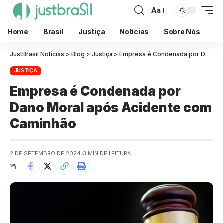
Aa
Home
Brasil
Justiça
Notícias
Sobre Nós
JustBrasil Notícias
>
Blog
>
Justiça
>
Empresa é Condenada por Dano Moral após Acidente com Caminhão
JUSTIÇA
Empresa é Condenada por
Dano Moral após Acidente com
Caminhão
2 DE SETEMBRO DE 2024
3 MIN DE LEITURA