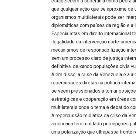
estabelecem a soberania como pedra an
que qualquer ação que se aproxime de
organismos multilaterais pode ser inte
diplomáticas com países da região e ali
Especialistas em direito internacional 
ilegalidade da intervenção norte-ameri
mecanismos de responsabilização inter
sem um processo claro de justiça inter
definitiva, deixando populações civis v
Além disso, a crise da Venezuela e a a
repercussões diretas na política intern
se veem pressionados a tomar posições
estratégicas e cooperação em áreas c
multilaterais onde o tema é debatido co
A repercussão midiática da crise da Ven
americana tem moldado percepções públi
uma polarização que ultrapassa frontei