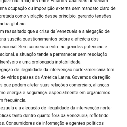
gular das relações entre Estados. Analistas destacam
 uma ocupação ou imposição externa sem mandato claro de
rpretada como violação desse princípio, gerando tensões
ados globais.
têm ressaltado que a crise da Venezuela e a alegação de
cana suscita questionamentos sobre a eficácia dos
nacional. Sem consenso entre as grandes potências e
nacional, a situação tende a permanecer sem resolução
ulneráveis a uma prolongada instabilidade.
legação de ilegalidade da intervenção norte-americana tem
a de vários países da América Latina. Governos da região
 que podem afetar suas relações comerciais, alianças
omo energia e segurança, especialmente em organismos
m frequência.
ezuela e a alegação de ilegalidade da intervenção norte-
cas tanto dentro quanto fora da Venezuela, refletindo
ras. Consumidores de informação e agentes políticos