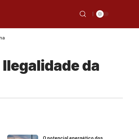
ana
 Ilegalidade da
O potencial energético dos