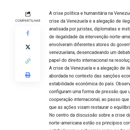
A crise política e humanitária na Venez
crise da Venezuela e a alegação de ile
COMPARTILHAR
analisada por juristas, diplomatas e ins
de ilegalidade da intervenção norte-am
envolveram diferentes atores do gover
venezuelana, desencadeando um debate 
papel do direito internacional na resoluç
A crise da Venezuela e a alegação de i
abordada no contexto das sanções econ
estabilidade econômica do país. Obser
configuram uma forma de pressão que u
cooperação internacional, ao passo que
que as ações visam restaurar o equilíb
No centro da discussão sobre a crise d
norte-americana estão os princípios co