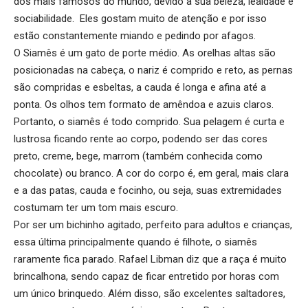
dos mais famosos do mundo, devido a sua beleza, lealdade e
sociabilidade. Eles gostam muito de atenção e por isso
estão constantemente miando e pedindo por afagos.
O Siamês é um gato de porte médio. As orelhas altas são
posicionadas na cabeça, o nariz é comprido e reto, as pernas
são compridas e esbeltas, a cauda é longa e afina até a
ponta. Os olhos tem formato de amêndoa e azuis claros.
Portanto, o siamês é todo comprido. Sua pelagem é curta e
lustrosa ficando rente ao corpo, podendo ser das cores
preto, creme, bege, marrom (também conhecida como
chocolate) ou branco. A cor do corpo é, em geral, mais clara
e a das patas, cauda e focinho, ou seja, suas extremidades
costumam ter um tom mais escuro.
Por ser um bichinho agitado, perfeito para adultos e crianças,
essa última principalmente quando é filhote, o siamês
raramente fica parado. Rafael Libman diz que a raça é muito
brincalhona, sendo capaz de ficar entretido por horas com
um único brinquedo. Além disso, são excelentes saltadores,