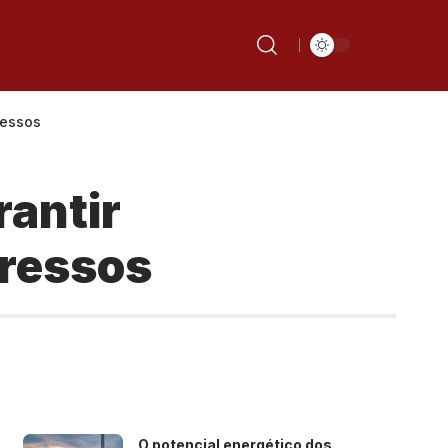
ressos
rantir
pressos
O potencial energético dos