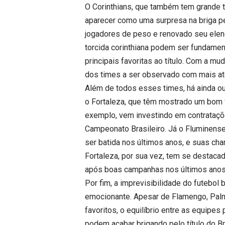
O Corinthians, que também tem grande tr
aparecer como uma surpresa na briga pel
jogadores de peso e renovado seu elenc
torcida corinthiana podem ser fundamen
principais favoritas ao título. Com a m
dos times a ser observado com mais at
Além de todos esses times, há ainda o
o Fortaleza, que têm mostrado um bom f
exemplo, vem investindo em contrataçõ
Campeonato Brasileiro. Já o Fluminense
ser batida nos últimos anos, e suas ch
Fortaleza, por sua vez, tem se destac
após boas campanhas nos últimos anos
Por fim, a imprevisibilidade do futebol
emocionante. Apesar de Flamengo, Palme
favoritos, o equilíbrio entre as equip
podem acabar brigando pelo título do B