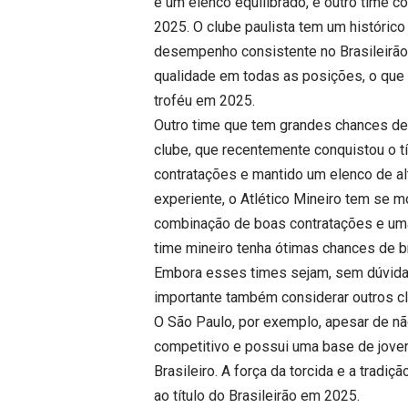
e um elenco equilibrado, é outro time c
2025. O clube paulista tem um histórico
desempenho consistente no Brasileirão.
qualidade em todas as posições, o que 
troféu em 2025.
Outro time que tem grandes chances de c
clube, que recentemente conquistou o t
contratações e mantido um elenco de al
experiente, o Atlético Mineiro tem se 
combinação de boas contratações e uma
time mineiro tenha ótimas chances de bri
Embora esses times sejam, sem dúvida, o
importante também considerar outros cl
O São Paulo, por exemplo, apesar de nã
competitivo e possui uma base de jove
Brasileiro. A força da torcida e a trad
ao título do Brasileirão em 2025.