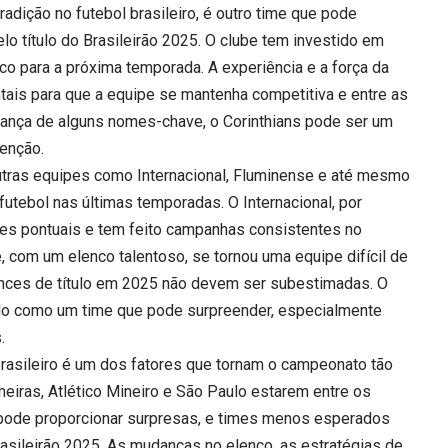
adição no futebol brasileiro, é outro time que pode
o título do Brasileirão 2025. O clube tem investido em
o para a próxima temporada. A experiência e a força da
tais para que a equipe se mantenha competitiva e entre as
udança de alguns nomes-chave, o Corinthians pode ser um
enção.
utras equipes como Internacional, Fluminense e até mesmo
utebol nas últimas temporadas. O Internacional, por
es pontuais e tem feito campanhas consistentes no
, com um elenco talentoso, se tornou uma equipe difícil de
ances de título em 2025 não devem ser subestimadas. O
ado como um time que pode surpreender, especialmente
.
 brasileiro é um dos fatores que tornam o campeonato tão
iras, Atlético Mineiro e São Paulo estarem entre os
es pode proporcionar surpresas, e times menos esperados
rasileirão 2025. As mudanças no elenco, as estratégias de