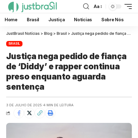
Aa
Home
Brasil
Justiça
Notícias
Sobre Nós
JustBrasil Notícias
>
Blog
>
Brasil
>
Justiça nega pedido de fiança de ‘Diddy’ e rapper continua preso enquanto aguarda sentença
BRASIL
Justiça nega pedido de fiança
de ‘Diddy’ e rapper continua
preso enquanto aguarda
sentença
3 DE JULHO DE 2025
4 MIN DE LEITURA