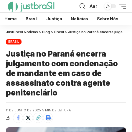
Aa
Home
Brasil
Justiça
Notícias
Sobre Nós
JustBrasil Notícias
>
Blog
>
Brasil
>
Justiça no Paraná encerra julgamento com condenação de mandante em caso de assassinato contra agente penitenciário
BRASIL
Justiça no Paraná encerra
julgamento com condenação
de mandante em caso de
assassinato contra agente
penitenciário
11 DE JUNHO DE 2025
5 MIN DE LEITURA