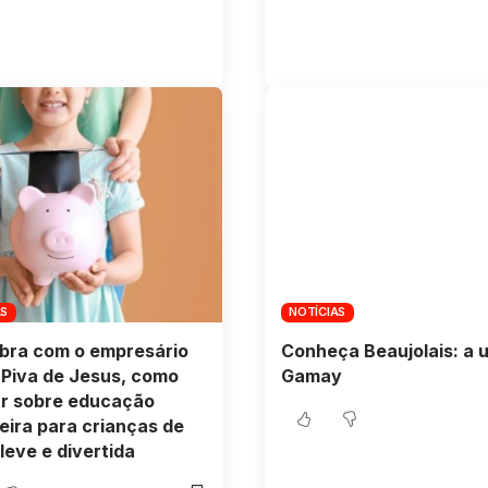
AS
NOTÍCIAS
bra com o empresário
Conheça Beaujolais: a 
 Piva de Jesus, como
Gamay
ar sobre educação
eira para crianças de
leve e divertida