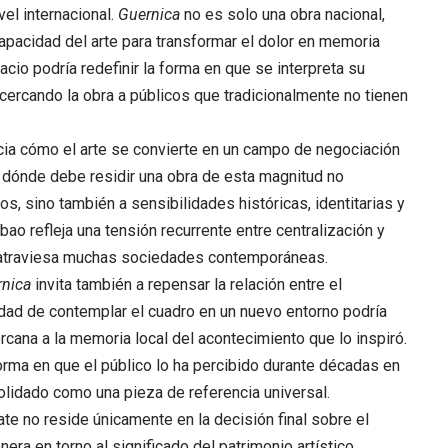
vel internacional.
Guernica
no es solo una obra nacional,
capacidad del arte para transformar el dolor en memoria
cio podría redefinir la forma en que se interpreta su
cercando la obra a públicos que tradicionalmente no tienen
cia cómo el arte se convierte en un campo de negociación
re dónde debe residir una obra de esta magnitud no
s, sino también a sensibilidades históricas, identitarias y
bao refleja una tensión recurrente entre centralización y
e atraviesa muchas sociedades contemporáneas.
nica
invita también a repensar la relación entre el
lidad de contemplar el cuadro en un nuevo entorno podría
rcana a la memoria local del acontecimiento que lo inspiró.
forma en que el público lo ha percibido durante décadas en
olidado como una pieza de referencia universal.
bate no reside únicamente en la decisión final sobre el
era en torno al significado del patrimonio artístico.