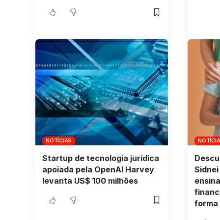
NOTÍCIAS
NOTÍCI
Startup de tecnologia jurídica
Descu
apoiada pela OpenAI Harvey
Sidnei
levanta US$ 100 milhões
ensin
financ
forma 