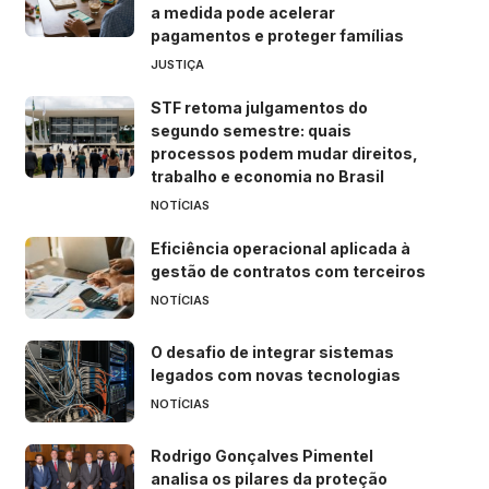
a medida pode acelerar
pagamentos e proteger famílias
JUSTIÇA
STF retoma julgamentos do
segundo semestre: quais
processos podem mudar direitos,
trabalho e economia no Brasil
NOTÍCIAS
Eficiência operacional aplicada à
gestão de contratos com terceiros
NOTÍCIAS
O desafio de integrar sistemas
legados com novas tecnologias
NOTÍCIAS
Rodrigo Gonçalves Pimentel
analisa os pilares da proteção