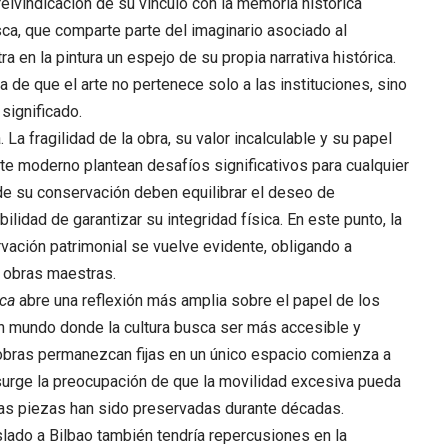
 reivindicación de su vínculo con la memoria histórica
sca, que comparte parte del imaginario asociado al
en la pintura un espejo de su propia narrativa histórica.
 de que el arte no pertenece solo a las instituciones, sino
 significado.
 La fragilidad de la obra, su valor incalculable y su papel
rte moderno plantean desafíos significativos para cualquier
de su conservación deben equilibrar el deseo de
lidad de garantizar su integridad física. En este punto, la
rvación patrimonial se vuelve evidente, obligando a
e obras maestras.
ca
abre una reflexión más amplia sobre el papel de los
mundo donde la cultura busca ser más accesible y
 obras permanezcan fijas en un único espacio comienza a
surge la preocupación de que la movilidad excesiva pueda
estas piezas han sido preservadas durante décadas.
slado a Bilbao también tendría repercusiones en la