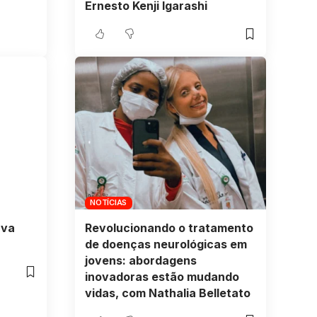
Ernesto Kenji Igarashi
NOTÍCIAS
uva
Revolucionando o tratamento
de doenças neurológicas em
jovens: abordagens
inovadoras estão mudando
vidas, com Nathalia Belletato