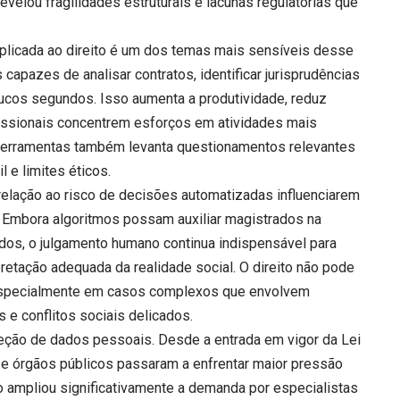
lou fragilidades estruturais e lacunas regulatórias que
l aplicada ao direito é um dos temas mais sensíveis desse
s capazes de analisar contratos, identificar jurisprudências
oucos segundos. Isso aumenta a produtividade, reduz
fissionais concentrem esforços em atividades mais
ferramentas também levanta questionamentos relevantes
l e limites éticos.
elação ao risco de decisões automatizadas influenciarem
. Embora algoritmos possam auxiliar magistrados na
dos, o julgamento humano continua indispensável para
erpretação adequada da realidade social. O direito não pode
 especialmente em casos complexos que envolvem
 e conflitos sociais delicados.
teção de dados pessoais. Desde a entrada em vigor da Lei
e órgãos públicos passaram a enfrentar maior pressão
so ampliou significativamente a demanda por especialistas