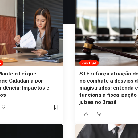
A
JUSTIÇA
 Mantém Lei que
STF reforça atuação d
nge Cidadania por
no combate a desvios d
ndência: Impactos e
magistrados: entenda 
ios
funciona a fiscalização
juízes no Brasil