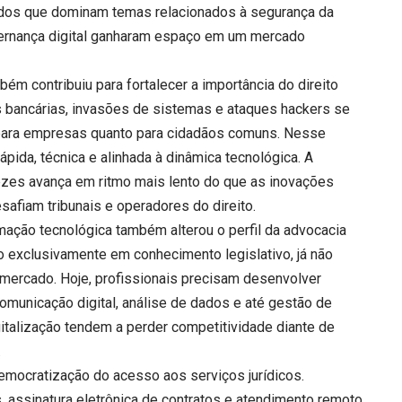
gados que dominam temas relacionados à segurança da
ernança digital ganharam espaço em um mercado
m contribuiu para fortalecer a importância do direito
des bancárias, invasões de sistemas e ataques hackers se
 para empresas quanto para cidadãos comuns. Nesse
rápida, técnica e alinhada à dinâmica tecnológica. A
vezes avança em ritmo mais lento do que as inovações
safiam tribunais e operadores do direito.
mação tecnológica também alterou o perfil da advocacia
o exclusivamente em conhecimento legislativo, já não
mercado. Hoje, profissionais precisam desenvolver
comunicação digital, análise de dados e até gestão de
gitalização tendem a perder competitividade diante de
.
emocratização do acesso aos serviços jurídicos.
s, assinatura eletrônica de contratos e atendimento remoto,