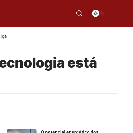
tiça
tecnologia está
O potencial energético dos