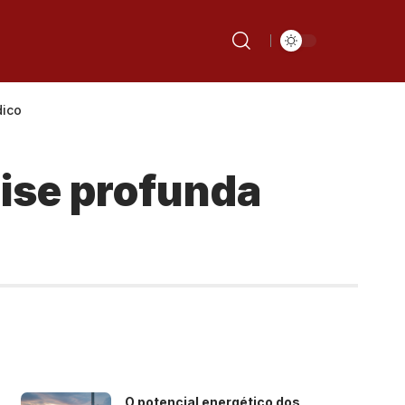
dico
ise profunda
O potencial energético dos