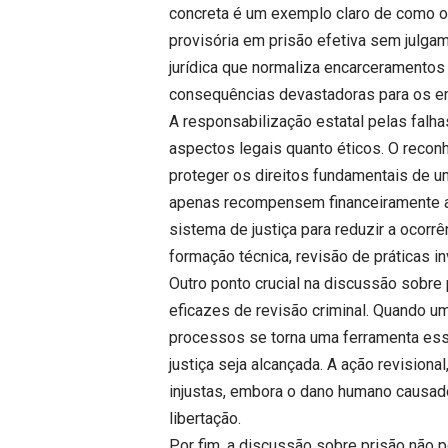
concreta é um exemplo claro de como o 
provisória em prisão efetiva sem julgam
jurídica que normaliza encarceramentos
consequências devastadoras para os en
A responsabilização estatal pelas falh
aspectos legais quanto éticos. O reco
proteger os direitos fundamentais de 
apenas recompensem financeiramente a
sistema de justiça para reduzir a ocorr
formação técnica, revisão de práticas in
Outro ponto crucial na discussão sobre
eficazes de revisão criminal. Quando u
processos se torna uma ferramenta esse
justiça seja alcançada. A ação revisiona
injustas, embora o dano humano causa
libertação.
Por fim, a discussão sobre prisão não 