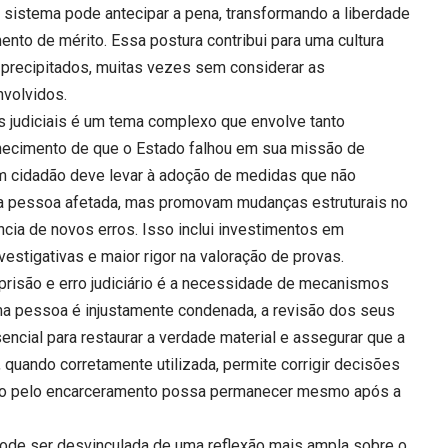
sistema pode antecipar a pena, transformando a liberdade
ento de mérito. Essa postura contribui para uma cultura
 precipitados, muitas vezes sem considerar as
volvidos.
as judiciais é um tema complexo que envolve tanto
nhecimento de que o Estado falhou em sua missão de
um cidadão deve levar à adoção de medidas que não
 pessoa afetada, mas promovam mudanças estruturais no
ência de novos erros. Isso inclui investimentos em
vestigativas e maior rigor na valoração de provas.
 prisão e erro judiciário é a necessidade de mecanismos
ma pessoa é injustamente condenada, a revisão dos seus
ncial para restaurar a verdade material e assegurar que a
l, quando corretamente utilizada, permite corrigir decisões
do pelo encarceramento possa permanecer mesmo após a
pode ser desvinculada de uma reflexão mais ampla sobre o