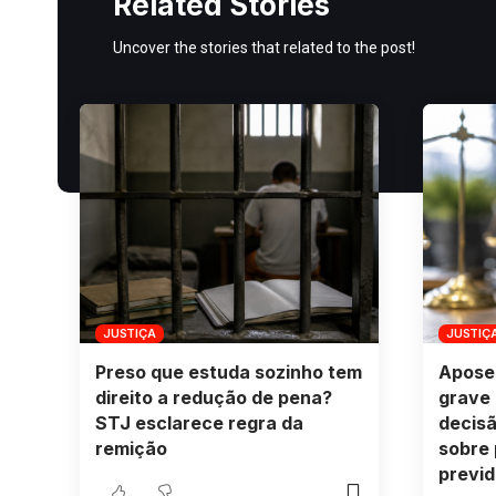
Related Stories
Uncover the stories that related to the post!
JUSTIÇA
JUSTIÇ
Preso que estuda sozinho tem
Apose
direito a redução de pena?
grave 
STJ esclarece regra da
decisã
remição
sobre
previd