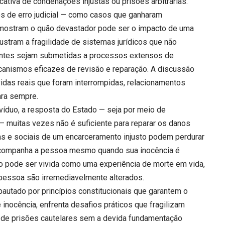
ativa de condenações injustas ou prisões arbitrárias.
s de erro judicial — como casos que ganharam
— mostram o quão devastador pode ser o impacto de uma
stram a fragilidade de sistemas jurídicos que não
ntes sejam submetidas a processos extensos de
anismos eficazes de revisão e reparação. A discussão
idas reais que foram interrompidas, relacionamentos
ara sempre.
ivíduo, a resposta do Estado — seja por meio de
 muitas vezes não é suficiente para reparar os danos
s e sociais de um encarceramento injusto podem perdurar
acompanha a pessoa mesmo quando sua inocência é
ão pode ser vivida como uma experiência de morte em vida,
 pessoa são irremediavelmente alterados.
pautado por princípios constitucionais que garantem o
inocência, enfrenta desafios práticos que fragilizam
a de prisões cautelares sem a devida fundamentação