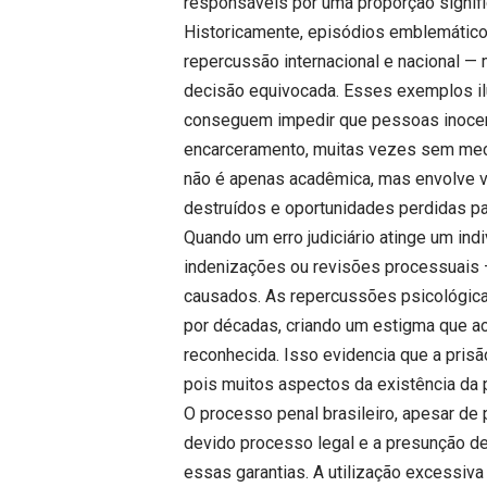
responsáveis por uma proporção signific
Historicamente, episódios emblemático
repercussão internacional e nacional 
decisão equivocada. Esses exemplos ilu
conseguem impedir que pessoas inoce
encarceramento, muitas vezes sem mec
não é apenas acadêmica, mas envolve v
destruídos e oportunidades perdidas p
Quando um erro judiciário atinge um ind
indenizações ou revisões processuais —
causados. As repercussões psicológica
por décadas, criando um estigma que 
reconhecida. Isso evidencia que a pris
pois muitos aspectos da existência da
O processo penal brasileiro, apesar de 
devido processo legal e a presunção de 
essas garantias. A utilização excessiv