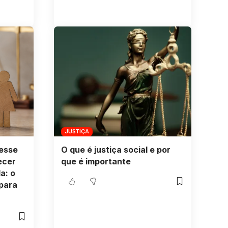
JUSTIÇA
resse
O que é justiça social e por
ecer
que é importante
a: o
 para