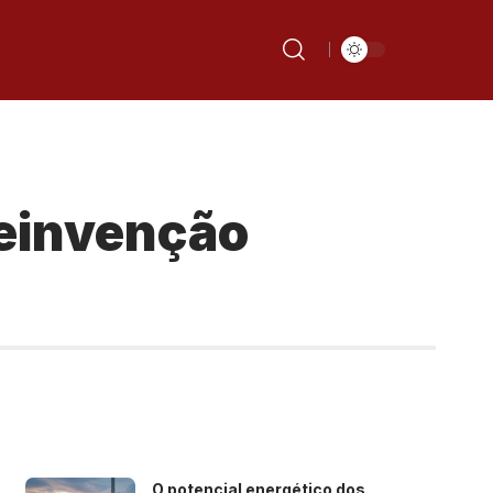
reinvenção
O potencial energético dos