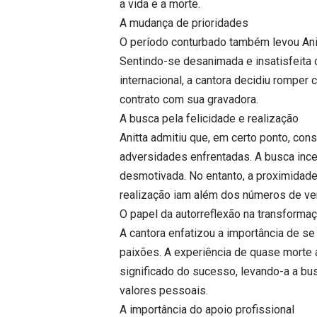
a vida e a morte.
A mudança de prioridades
O período conturbado também levou Anitt
Sentindo-se desanimada e insatisfeita 
internacional, a cantora decidiu rompe
contrato com sua gravadora.
A busca pela felicidade e realização
Anitta admitiu que, em certo ponto, con
adversidades enfrentadas. A busca inc
desmotivada. No entanto, a proximidade
realização iam além dos números de ven
O papel da autorreflexão na transforma
A cantora enfatizou a importância de 
paixões. A experiência de quase morte a
significado do sucesso, levando-a a b
valores pessoais.
A importância do apoio profissional