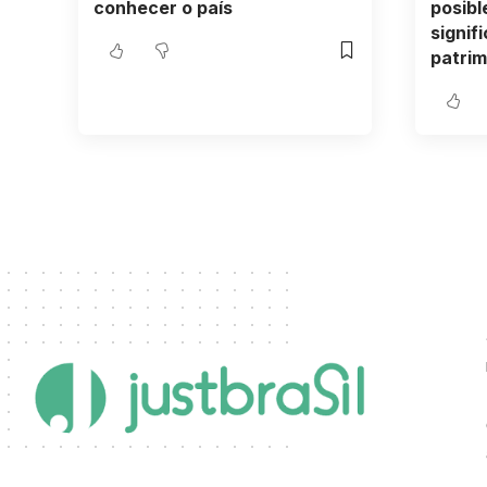
conhecer o país
posibl
signif
patrim