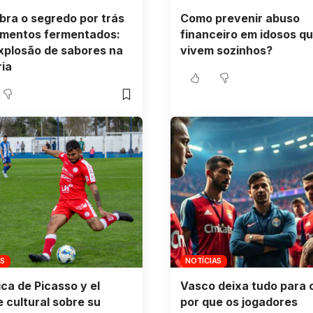
ra o segredo por trás
Como prevenir abuso
imentos fermentados:
financeiro em idosos q
xplosão de sabores na
vivem sozinhos?
ria
AS
NOTÍCIAS
ca de Picasso y el
Vasco deixa tudo para o
 cultural sobre su
por que os jogadores