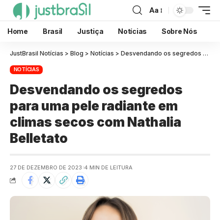
Aa
Home
Brasil
Justiça
Notícias
Sobre Nós
JustBrasil Notícias
>
Blog
>
Notícias
>
Desvendando os segredos para uma pele radiante em climas secos com Nathalia Belletato
NOTÍCIAS
Desvendando os segredos
para uma pele radiante em
climas secos com Nathalia
Belletato
27 DE DEZEMBRO DE 2023
4 MIN DE LEITURA