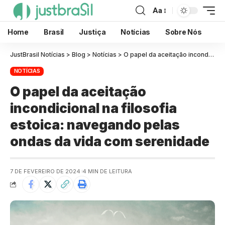
Aa
Home
Brasil
Justiça
Notícias
Sobre Nós
JustBrasil Notícias
>
Blog
>
Notícias
>
O papel da aceitação incondicional na filosofia estoica: navegando pelas ondas da vida com serenidade
NOTÍCIAS
O papel da aceitação
incondicional na filosofia
estoica: navegando pelas
ondas da vida com serenidade
7 DE FEVEREIRO DE 2024
4 MIN DE LEITURA