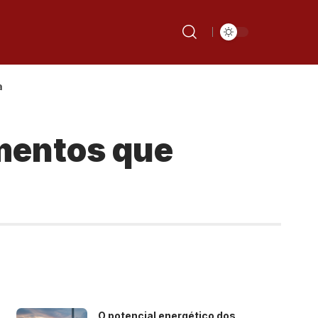
a
imentos que
O potencial energético dos