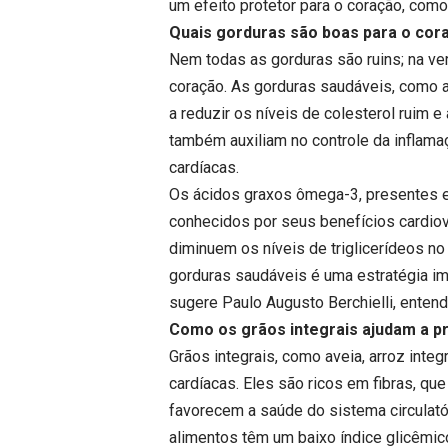
um efeito protetor para o coração, como
Quais gorduras são boas para o cor
Nem todas as gorduras são ruins; na ve
coração. As gorduras saudáveis, como a
a reduzir os níveis de colesterol ruim
também auxiliam no controle da inflama
cardíacas.
Os ácidos graxos ômega-3, presentes 
conhecidos por seus benefícios cardiov
diminuem os níveis de triglicerídeos no
gorduras saudáveis é uma estratégia im
sugere Paulo Augusto Berchielli, enten
Como os grãos integrais ajudam a p
Grãos integrais, como aveia, arroz inte
cardíacas. Eles são ricos em fibras, que
favorecem a saúde do sistema circulató
alimentos têm um baixo índice glicêmico