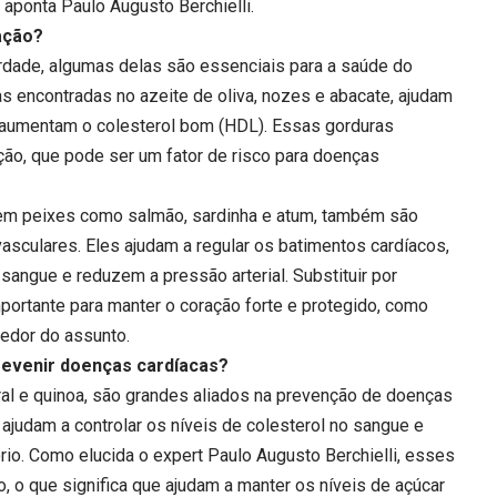
 aponta Paulo Augusto Berchielli.
ação?
rdade, algumas delas são essenciais para a saúde do
s encontradas no azeite de oliva, nozes e abacate, ajudam
 e aumentam o colesterol bom (HDL). Essas gorduras
ção, que pode ser um fator de risco para doenças
em peixes como salmão, sardinha e atum, também são
asculares. Eles ajudam a regular os batimentos cardíacos,
 sangue e reduzem a pressão arterial. Substituir por
portante para manter o coração forte e protegido, como
dedor do assunto.
revenir doenças cardíacas?
gral e quinoa, são grandes aliados na prevenção de doenças
 ajudam a controlar os níveis de colesterol no sangue e
rio. Como elucida o expert Paulo Augusto Berchielli, esses
, o que significa que ajudam a manter os níveis de açúcar