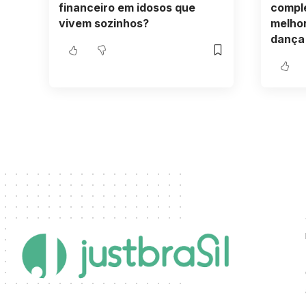
financeiro em idosos que
compl
vivem sozinhos?
melho
dança