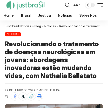
Aa
Home
Brasil
Justiça
Notícias
Sobre Nós
JustBrasil Notícias
>
Blog
>
Notícias
>
Revolucionando o tratamento de doenças neurológicas em jovens: abordagens inovadoras estão mudando vidas, com Nathalia Belletato
NOTÍCIAS
Revolucionando o tratamento
de doenças neurológicas em
jovens: abordagens
inovadoras estão mudando
vidas, com Nathalia Belletato
24 DE JUNHO DE 2024
7 MIN DE LEITURA