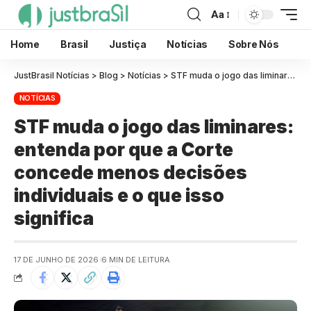
Aa
Home
Brasil
Justiça
Notícias
Sobre Nós
JustBrasil Notícias
>
Blog
>
Notícias
>
STF muda o jogo das liminares: entenda por que a Corte concede menos decisões individuais e o que isso significa
NOTÍCIAS
STF muda o jogo das liminares:
entenda por que a Corte
concede menos decisões
individuais e o que isso
significa
17 DE JUNHO DE 2026
6 MIN DE LEITURA