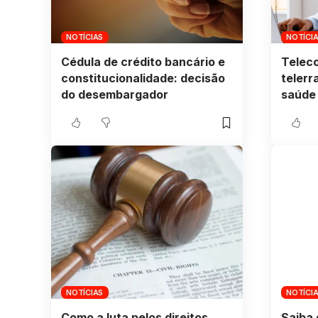
NOTÍCIAS
NOTÍCI
Cédula de crédito bancário e
Teleco
constitucionalidade: decisão
telerr
do desembargador
saúde 
NOTÍCIAS
NOTÍCI
Como a luta pelos direitos
Saiba 