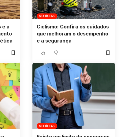
NOTÍCIAS
 e a
Ciclismo: Confira os cuidados
mento
que melhoram o desempenho
ética
e a segurança
NOTÍCIAS
ra
Existe um limite de concursos