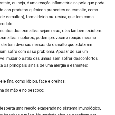
tato, ou seja, é uma reação inflamatória na pele que pode
vido aos produtos químicos presentes no esmalte, como
al de esmaltes), formaldeído ou resina, que tem como
produto.
mentos dos esmaltes sejam raras, elas também existem.
esmaltes incolores, podem provocar a reação mesmo
 dia tem diversas marcas de esmalte que adotaram
 quem sofre com esse problema. Apesar de ser um
ível mudar o estilo das unhas sem sofrer desconfortos.
ça os principais sinais de uma alergia a esmaltes:
ele fina, como lábios, face e orelhas;
lma da mão e no pescoço;
desperta uma reação exagerada no sistema imunológico,