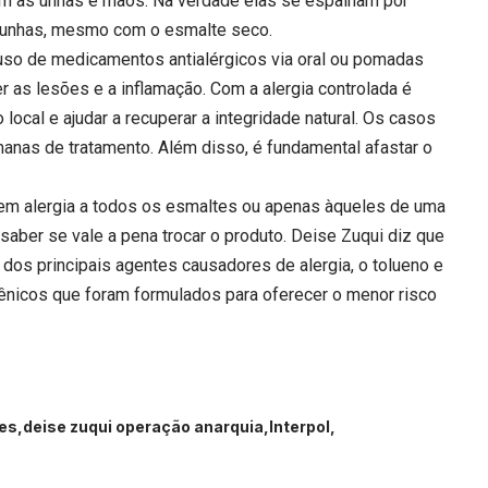
gem às unhas e mãos. Na verdade elas se espalham por
s unhas, mesmo com o esmalte seco.
uso de medicamentos antialérgicos via oral ou pomadas
 as lesões e a inflamação. Com a alergia controlada é
 local e ajudar a recuperar a integridade natural. Os casos
nas de tratamento. Além disso, é fundamental afastar o
tem alergia a todos os esmaltes ou apenas àqueles de uma
 saber se vale a pena trocar o produto. Deise Zuqui diz que
dos principais agentes causadores de alergia, o tolueno e
ênicos que foram formulados para oferecer o menor risco
des
deise zuqui operação anarquia
Interpol