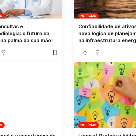
AS
NOTÍCIAS
nsultas e
Confiabilidade de ativos
adiologia: o futuro da
nova lógica de planeja
na palma da sua mão!
na infraestrutura energ
AS
NOTÍCIAS
qual é a importância de
Leograf Gráfica e Edito