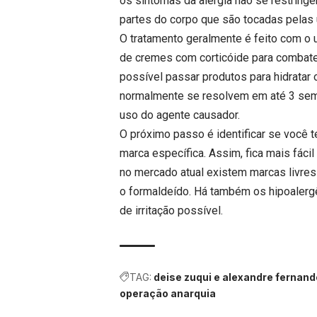
os sintomas da alergia não se restrin
partes do corpo que são tocadas pela
O tratamento geralmente é feito com o 
de cremes com corticóide para combater
possível passar produtos para hidratar o
normalmente se resolvem em até 3 sema
uso do agente causador.
O próximo passo é identificar se você 
marca específica. Assim, fica mais fácil
no mercado atual existem marcas livres 
o formaldeído. Há também os hipoalerg
de irritação possível.
TAG:
deise zuqui e alexandre fernan
operação anarquia