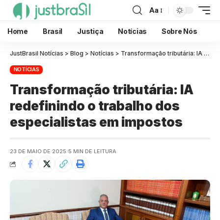
Aa
Home
Brasil
Justiça
Notícias
Sobre Nós
JustBrasil Notícias
>
Blog
>
Notícias
>
Transformação tributária: IA redefinindo o trabalho dos especialistas em impostos
NOTÍCIAS
Transformação tributária: IA
redefinindo o trabalho dos
especialistas em impostos
23 DE MAIO DE 2025
5 MIN DE LEITURA